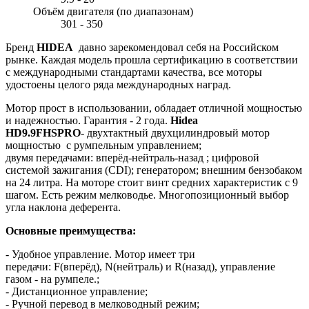
Объём двигателя (по диапазонам)
301 - 350
Бренд
HIDEA
давно зарекомендовал себя на Российском
рынке. Каждая модель прошла сертификацию в соответствии
с международными стандартами качества, все моторы
удостоены целого ряда международных наград.
Мотор прост в использовании, обладает отличной мощностью
и надежностью. Гарантия - 2 года.
Hidea
HD9.9FHSPRO
- двухтактный двухцилиндровый мотор
мощностью с румпельным управлением;
двумя передачами: вперёд-нейтраль-назад ; цифровой
системой зажигания (CDI); генератором; внешним бензобаком
на 24 литра. На моторе стоит винт средних характеристик с 9
шагом. Есть режим мелководье. Многопозиционный выбор
угла наклона деферента.
Основные преимущества:
- Удобное управление. Мотор имеет три
передачи: F(вперёд), N(нейтраль) и R(назад), управление
газом - на румпеле.;
- Дистанционное управление;
- Ручной перевод в мелководный режим;