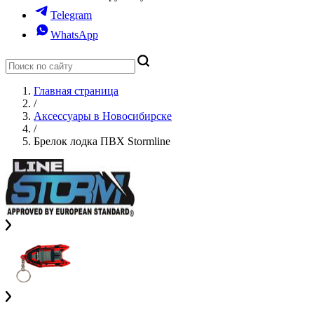
Telegram
WhatsApp
Главная страница
/
Аксессуары в Новосибирске
/
Брелок лодка ПВХ Stormline