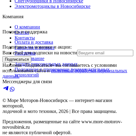
Снегоуборщики в Новосибирске
Электромотоциклы в Новосибирске
Компания
О компании
Помощь и поддержка
Статьи
Контакты
Оплата и доставка
Подпишись на новинки и акции:
Гарантия и возврат
Ваш email для подписки на новости
Рассрочка
Кредитование
Подписаться
Защита персональных данных
Нажимая «Подписаться» вы соглашаетесь с условиями
Положение о применении рекомендательных
использования сайта и
политикой обработки персональных
технологий
данных.
Мессенджеры для связи
© Море Моторов-
Новосибирск
— интернет-магазин
моторной,
лодочной и мото техники,
2026
| Все права защищены.
Предложения, размещенные на сайте
www.more-motorov-
novosibirsk.ru
не являются публичной офертой.