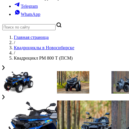
Telegram
WhatsApp
Главная страница
/
Квадроциклы в Новосибирске
/
Квадроцикл РМ 800 Т (ПСМ)