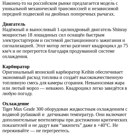
Наконец-то на российском рынке предлагается модель с
уникальной механической трансмиссией и независимой
передней подвеской на двойных поперечных рычагах.
Двигатель
Надёжный и выносливый 1-цилиндровый двигатель Shinray
мощностью 18 лошадиных сил оснащён быстрым
электростартером и системой дистанционного зажигания и
сигнализацией. Этот мотор легко разгонит квадроцикл до 75
км/ч и не перегреется благодаря продуманной системе
охлаждения.
Карбюратор
Оригинальный японский карбюратор Keihin обеспечивает
экономный расход топлива и создаёт высококачественную
топливную смесь для камеры сгорания. Невыносимая жара
или лютый мороз — неважно. Квадроцикл легко заведётся в
любую погоду.
Охлаждение
Tiger Max Grade 300 оборудован жидкостным охлаждением с
водяной рубашкой и датчиками температур. Они включают
дополнительные вентиляторы при достижении критических
показателей и не дадут вам “закипеть” даже в +40°C. Не
переживайте — не перегреетесь.