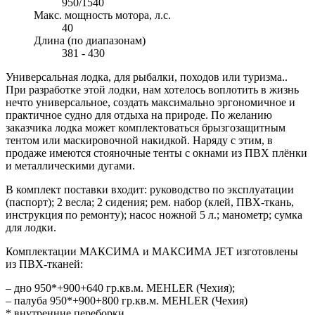
950/1540
Макс. мощность мотора, л.с.
40
Длина (по диапазонам)
381 - 430
Универсальная лодка, для рыбалки, походов или туризма..
При разработке этой лодки, нам хотелось воплотить в жизнь
нечто универсальное, создать максимально эргономичное и
практичное судно для отдыха на природе. По желанию
заказчика лодка может комплектоваться брызгозащитным
тентом или маскировочной накидкой. Наряду с этим, в
продаже имеются стояночные тенты с окнами из ПВХ плёнки
и металлическими дугами.
В комплект поставки входит: руководство по эксплуатации
(паспорт); 2 весла; 2 сидения; рем. набор (клей, ПВХ-ткань,
инструкция по ремонту); насос ножной 5 л.; манометр; сумка
для лодки.
Комплектации МАКСИМА и МАКСИМА JET изготовлены
из ПВХ-тканей:
– дно 950*+900+640 гр.кв.м. MEHLER (Чехия);
– палуба 950*+900+800 гр.кв.м. MEHLER (Чехия)
* внутренние переборки