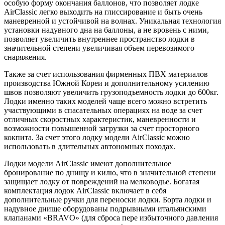
особую форму окончания баллонов, что позволяет лодке
AirClassic легко выходить на глиссирование и быть очень
маневренной и устойчивой на волнах. Уникальная технология
установки надувного дна на баллоны, а не вровень с ними,
позволяет увеличить внутреннее пространство лодки в
значительной степени увеличивая объем перевозимого
снаряжения.
Также за счет использования фирменных ПВХ материалов
производства Южной Кореи и дополнительному усилению
швов позволяют увеличить грузоподъемность лодки до 600кг.
Лодки именно таких моделей чаще всего можно встретить
участвующими в спасательных операциях на воде за счет
отличных скоростных характеристик, маневренности и
возможности повышенной загрузки за счет просторного
кокпита. За счет этого лодку модели AirClassic можно
использовать в длительных автономных походах.
Лодки модели AirClassic имеют дополнительное
бронирование по днищу и килю, что в значительной степени
защищает лодку от повреждений на мелководье. Богатая
комплектация лодок AirClassic включает в себя
дополнительные ручки для переноски лодки. Борта лодки и
надувное днище оборудованы подрывными итальянскими
клапанами «BRAVO» (для сброса пере избыточного давления