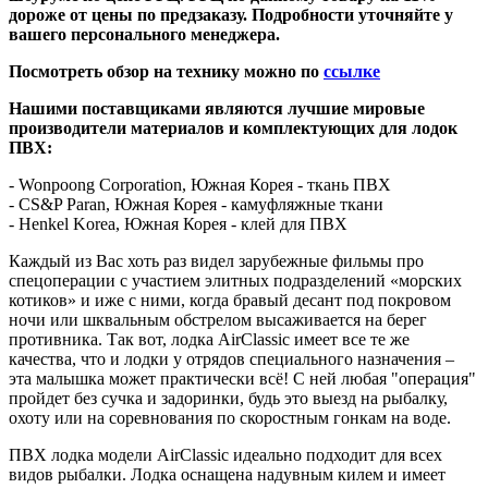
дороже от цены по предзаказу. Подробности уточняйте у
вашего персонального менеджера.
Посмотреть обзор на технику можно по
ссылке
Нашими поставщиками являются лучшие мировые
производители материалов и комплектующих для лодок
ПВХ:
- Wonpoong Corporation, Южная Корея - ткань ПВХ
- CS&P Paran, Южная Корея - камуфляжные ткани
- Henkel Korea, Южная Корея - клей для ПВХ
Каждый из Вас хоть раз видел зарубежные фильмы про
спецоперации с участием элитных подразделений «морских
котиков» и иже с ними, когда бравый десант под покровом
ночи или шквальным обстрелом высаживается на берег
противника. Так вот, лодка AirClassic имеет все те же
качества, что и лодки у отрядов специального назначения –
эта малышка может практически всё! С ней любая "операция"
пройдет без сучка и задоринки, будь это выезд на рыбалку,
охоту или на соревнования по скоростным гонкам на воде.
ПВХ лодка модели AirClassic идеально подходит для всех
видов рыбалки. Лодка оснащена надувным килем и имеет