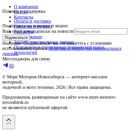
О компании
Помощь и поддержка
Статьи
Контакты
Оплата и доставка
Подпишись на новинки и акции:
Гарантия и возврат
Ваш email для подписки на новости
Рассрочка
Кредитование
Подписаться
Защита персональных данных
Нажимая «Подписаться» вы соглашаетесь с условиями
Положение о применении рекомендательных
использования сайта и
политикой обработки персональных
технологий
данных.
Мессенджеры для связи
© Море Моторов-
Новосибирск
— интернет-магазин
моторной,
лодочной и мото техники,
2026
| Все права защищены.
Предложения, размещенные на сайте
www.more-motorov-
novosibirsk.ru
не являются публичной офертой.