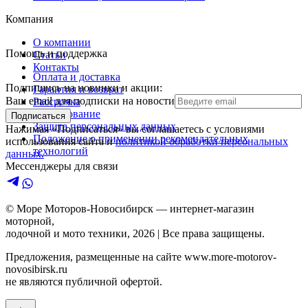
Компания
О компании
Помощь и поддержка
Статьи
Контакты
Оплата и доставка
Подпишись на новинки и акции:
Гарантия и возврат
Ваш email для подписки на новости
Рассрочка
Кредитование
Подписаться
Защита персональных данных
Нажимая «Подписаться» вы соглашаетесь с условиями
Положение о применении рекомендательных
использования сайта и
политикой обработки персональных
технологий
данных.
Мессенджеры для связи
© Море Моторов-
Новосибирск
— интернет-магазин
моторной,
лодочной и мото техники,
2026
| Все права защищены.
Предложения, размещенные на сайте
www.more-motorov-
novosibirsk.ru
не являются публичной офертой.