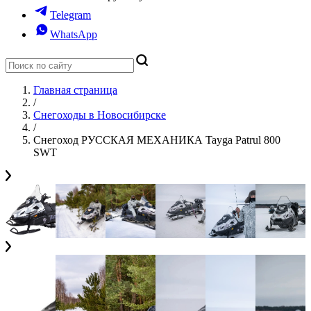
Telegram
WhatsApp
Главная страница
/
Снегоходы в Новосибирске
/
Снегоход РУССКАЯ МЕХАНИКА Tayga Patrul 800
SWT