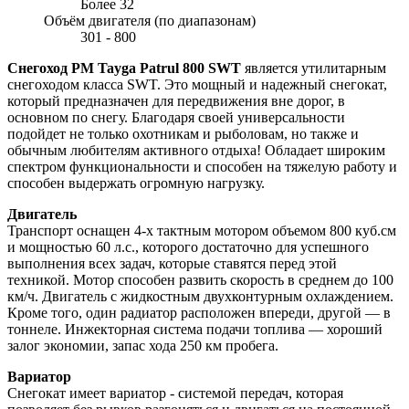
Более 32
Объём двигателя (по диапазонам)
301 - 800
Снегоход РМ Tayga Patrul 800 SWT
является утилитарным
снегоходом класса SWT. Это мощный и надежный снегокат,
который предназначен для передвижения вне дорог, в
основном по снегу. Благодаря своей универсальности
подойдет не только охотникам и рыболовам, но также и
обычным любителям активного отдыха! Обладает широким
спектром функциональности и способен на тяжелую работу и
способен выдержать огромную нагрузку.
Двигатель
Транспорт оснащен 4-х тактным мотором объемом 800 куб.см
и мощностью 60 л.с., которого достаточно для успешного
выполнения всех задач, которые ставятся перед этой
техникой. Мотор способен развить скорость в среднем до 100
км/ч. Двигатель с жидкостным двухконтурным охлаждением.
Кроме того, один радиатор расположен впереди, другой — в
тоннеле. Инжекторная система подачи топлива — хороший
залог экономии, запас хода 250 км пробега.
Вариатор
Снегокат имеет вариатор - системой передач, которая