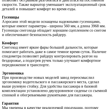
позволяет без рывков разгоняться и двигаться на постоянной
скорости. Также вариатор уменьшает эксплуатационный срок
деталей и повышает комфорт во время езды.
Гусеницы
Аэросани этой модели оснащены надежными гусеницами,
которые имеют параметры - ширина 560 мм, а длина 3968 мм.
Гусеницы снегохода обладает хорошим сцеплением со снегом
и обеспечивают безопасность райдеру.
Комфорт
Снегоход имеет яркие фары большой дальности, которые
помогают работать даже в самое темное время суток. Наличие
спидометра позволяет райдеру контролировать разгон на
бездорожье, а подогрев ручек только улучшает комфортное
передвижение в транспорте.
Эргономика
При производстве новых моделей завод переосмыслил
эргономику водительского и пассажирского места, сделал
выше рулевую стойку. Для удобства пассажира в базовой
комплектации установлено двухуровневое сиденье со съемной
спинкой и обогреваемыми рукоятками для пассажира.
Гарантия
Мы уверены в качестве реализуемой продукции, поэтому