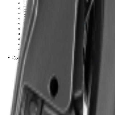
49
1
50
1
51 1lodka.ru+2vodomotorika.ru+2
1
54
1
54 orcaboat.ru+2fastboat.ru+2
1
56
2
57
1
58
5
61
2
64
1
Грузоподъемность, кг
300
1
400
4
500
5
550
1
600
6
650
1
700
5
750
2
800
4
850
3
900
3