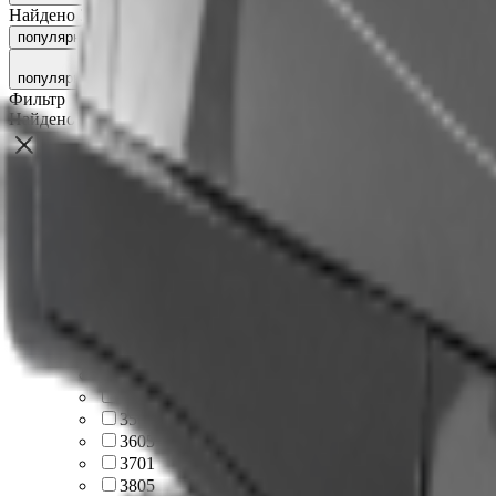
Найдено 36 товаров
популярности
рейтингу
новинкам
сначала дешёвые
сначала д
популярности
Фильтр
Найдено
36
товаров
Фильтровать по цене
От
До
Бренд
Orca
36
Длина, см
285
1
305
2
325
2
340
5
350
1
360
5
370
1
380
5