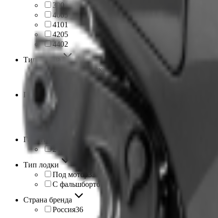
390
1
400
5
410
1
420
5
440
2
Тип днища
Надувное низкого давления
35
Фанерные пайолы
1
Плотность материала (баллон/дно)
850/1000
5
850/850
16
1000/1000
15
Гарантия
2 года
36
Тип лодки
Под мотор
33
С фальшбортом
3
Страна бренда
Россия
36