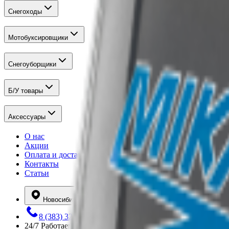
Снегоходы
Мотобуксировщики
Снегоуборщики
Б/У товары
Аксессуары
О нас
Акции
Оплата и доставка
Контакты
Статьи
Новосибирск
8 (383) 322-27-74
24/7
Работаем круглосуточно